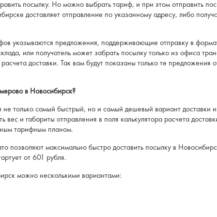
править посылку. Но можно выбрать тариф, и при этом отправить по
сибирске доставляет отправление по указанному адресу, либо получ
фов указываются предложения, поддерживающие отправку в формате
склада, или получатель может забрать посылку только из офиса тран
 расчета доставки. Так вам будут показаны только те предложения 
емерово в Новосибирск?
и не только самый быстрый, но и самый дешевый вариант доставки и
ь вес и габариты отправления в поля калькулятора расчета доставки
тным тарифным планом.
зато позволяют максимально быстро доставить посылку в Новосибирс
артует от 601 рубля.
бирск можно несколькими вариантами: