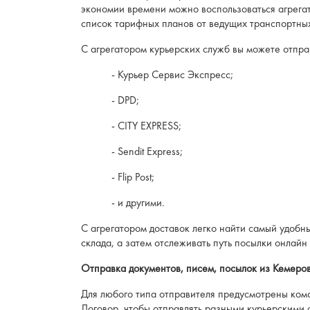
экономии времени можно воспользоваться агрегато
список тарифных планов от ведущих транспортных
С агрегатором курьерских служб вы можете отпра
- Курьер Сервис Экспресс;
- DPD;
- CITY EXPRESS;
- Sendit Express;
- Flip Post;
- и другими.
С агрегатором доставок легко найти самый удобн
склада, а затем отслеживать путь посылки онлайн 
Отправка документов, писем, посылок из Кемеро
Для любого типа отправителя предусмотрены ком
Договор, чтобы отправлять разными курьерскими 