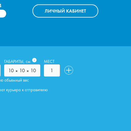
4
ЛИЧНЫЙ
КАБИНЕТ
i
ГАБАРИТЫ, см
МЕСТ
аю обьемный вес
рат курьера к отправителю