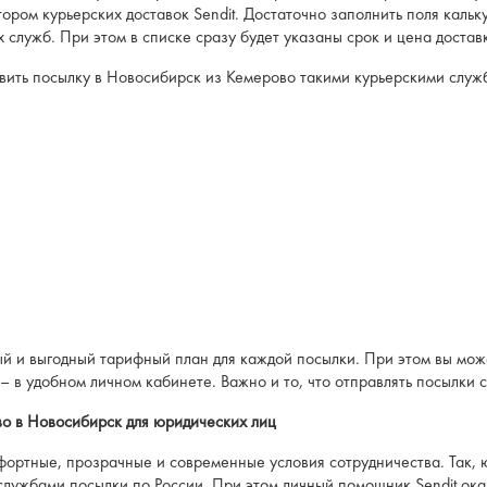
ром курьерских доставок Sendit. Достаточно заполнить поля кальку
 служб. При этом в списке сразу будет указаны срок и цена достав
вить посылку в Новосибирск из Кемерово такими курьерскими служб
ый и выгодный тарифный план для каждой посылки. При этом вы може
– в удобном личном кабинете. Важно и то, что отправлять посылки с
во в Новосибирск для юридических лиц
фортные, прозрачные и современные условия сотрудничества. Так, 
службами посылки по России. При этом личный помощник Sendit ока