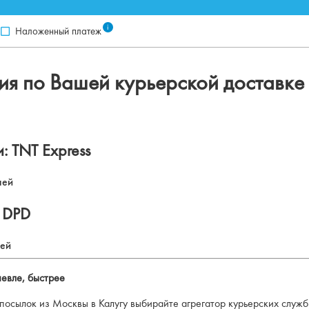
i
Наложенный платеж
я по Вашей курьерской доставке 
: TNT Express
лей
 DPD
лей
шевле, быстрее
осылок из Москвы в Калугу выбирайте агрегатор курьерских служб 