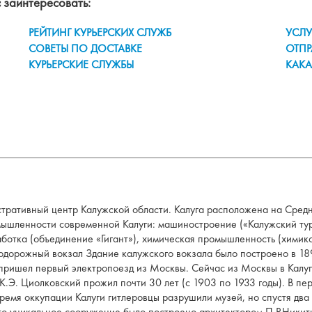
 заинтересовать:
РЕЙТИНГ КУРЬЕРСКИХ СЛУЖБ
УСЛУ
СОВЕТЫ ПО ДОСТАВКЕ
ОТПР
КУРЬЕРСКИЕ СЛУЖБЫ
КАКА
стративный центр Калужской области. Калуга расположена на Сред
омышленности современной Калуги: машиностроение («Калужский ту
ботка (объединение «Гигант»), химическая промышленность (химик
дорожный вокзал Здание калужского вокзала было построено в 189
пришел первый электропоезд из Москвы. Сейчас из Москвы в Калуг
.Э. Циолковский прожил почти 30 лет (с 1903 по 1933 годы). В пе
ремя оккупации Калуги гитлеровцы разрушили музей, но спустя два
то уникальное сооружение было построено архитектором П.Р.Никит