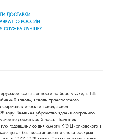
ГИ ДОСТАВКИ
АВКА ПО РОССИИ
Я СЛУЖБА ЛУЧШЕ?
нерусской возвышенности на берегу Оки, в 188
рбинный завод», заводы транспортного
о-фармацевтический завод, завод
8 году. Внешнее убранство здания сохранило
у можно доехать за 3 часа. Памятник
рвую годовщину со дня смерти К.Э.Циолковского в
 месяца он был восстановлен и снова раскрыл
иным в 1777-1778 годах. Протяженность моста