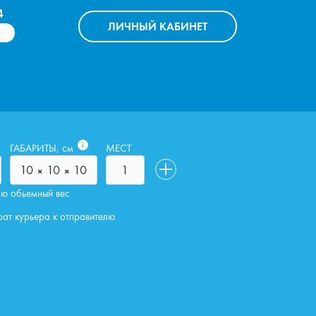
4
ЛИЧНЫЙ
КАБИНЕТ
i
ГАБАРИТЫ, см
МЕСТ
аю обьемный вес
рат курьера к отправителю