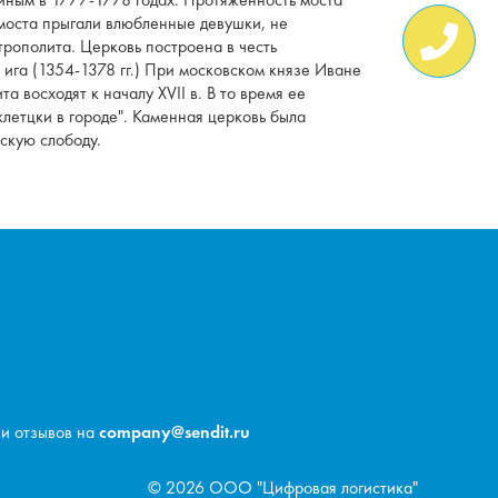
о моста прыгали влюбленные девушки, не
трополита. Церковь построена в честь
 ига (1354-1378 гг.) При московском князе Иване
 восходят к началу XVII в. В то время ее
клетцки в городе". Каменная церковь была
скую слободу.
 и отзывов на
company@sendit.ru
© 2026 ООО "Цифровая логистика"