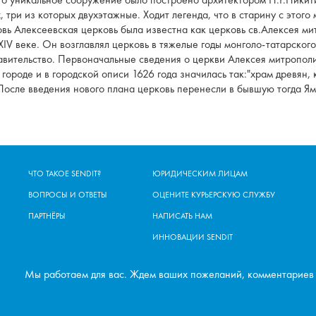
, три из которых двухэтажные. Ходит легенда, что в старину с этог
вь Алексеевская церковь была известна как церковь св.Алексея ми
IV веке. Он возглавлял церковь в тяжелые годы монголо-татарского
ительство. Первоначальные сведения о церкви Алексея митрополита
ороде и в городской описи 1626 года значилась так:"храм древян, 
 После введения нового плана церковь перенесли в бывшую тогда Ям
ЧТО ТАКОЕ SENDIT?
ЮРИДИЧЕСКИМ ЛИЦАМ
ВОПРОСЫ И ОТВЕТЫ
ОЦЕНИТЕ КУРЬЕРСКУЮ СЛУЖБУ
ПАРТНЁРЫ
НАПИСАТЬ НАМ
ИННОВАЦИИ SENDIT
Мы работаем для вас. Ждем ваших пожеланий, комментариев