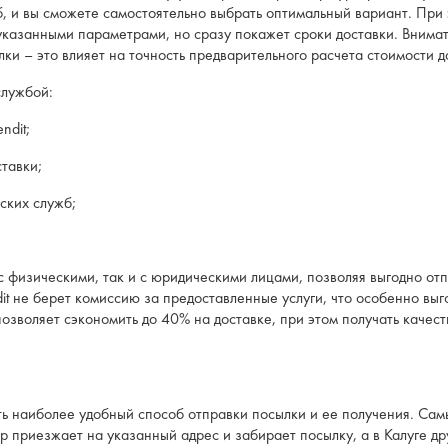
, и вы сможете самостоятельно выбрать оптимальный вариант. При 
 указанными параметрами, но сразу покажет сроки доставки. Внимат
ки – это влияет на точность предварительного расчета стоимости д
службой:
dit;
тавки;
ких служб;
с физическими, так и с юридическими лицами, позволяя выгодно от
it не берет комиссию за предоставленные услуги, что особенно выг
позволяет сэкономить до 40% на доставке, при этом получать каче
ть наиболее удобный способ отправки посылки и ее получения. Сам
ер приезжает на указанный адрес и забирает посылку, а в Калуге др