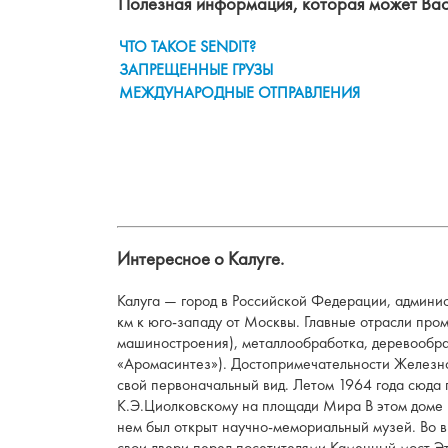
Полезная информация, которая может Вас
ЧТО ТАКОЕ SENDIT?
ЗАПРЕЩЕННЫЕ ГРУЗЫ
МЕЖДУНАРОДНЫЕ ОТПРАВЛЕНИЯ
Интересное о Калуге.
Калуга — город в Российской Федерации, админи
км к юго-западу от Москвы. Главные отрасли пр
машиностроения), металлообработка, деревообра
«Аромасинтез»). Достопримечательности Железно
свой первоначальный вид. Летом 1964 года сюда 
К.Э.Циолковскому на площади Мира В этом доме К
нем был открыт научно-мемориальный музей. Во в
свои двери перед посетителями Каменный мост Э