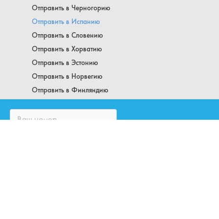
Отправить в Черногорию
Отправить в Испанию
Отправить в Словению
Отправить в Хорватию
Отправить в Эстонию
Отправить в Норвегию
Отправить в Финляндию
Аргентина
Как отправить посылку в Бельгию
Болгария
Посылка в Китай
Отправить в Германию
Посылка в Германию в 2023 году
Как отправить посылку в Германию курьером?
Посылки в Латвию
Посылка в Чехию
ЗАКАЗАТЬ ЗВОНОК