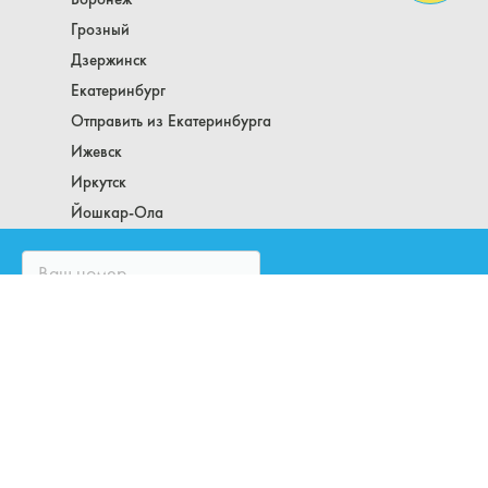
Грозный
Дзержинск
Екатеринбург
Отправить из Екатеринбурга
Ижевск
Иркутск
Йошкар-Ола
Казань
Калининград
Кемерово
Киров
Комсомольск-на-Амуре
Кострома
Краснодар
Отправить из Краснодара
Красноярск