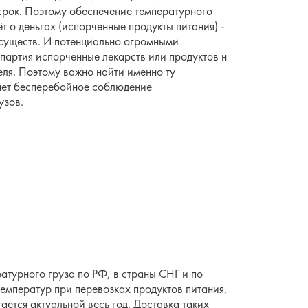
срок. Поэтому обеспечение температурного
ёт о деньгах (испорченные продукты питания) -
 существ. И потенциально огромными
артия испорченные лекарств или продуктов н
еля. Поэтому важно найти именно ту
ает бесперебойное соблюдение
узов.
атурного груза по РФ, в страны СНГ и по
емператур при перевозках продуктов питания,
ается актуальной весь год. Доставка таких