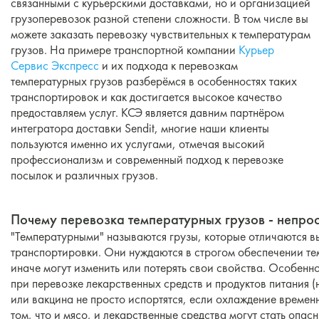
связанными с курьерскими доставками, но и организацией
грузоперевозок разной степени сложности. В том числе вы
можете заказать перевозку чувствительных к температурам
грузов. На примере транспортной компании
Курьер
Сервис Экспресс
и их подхода к перевозкам
температурных грузов разберёмся в особенностях таких
транспортировок и как достигается высокое качество
предоставляем услуг. КСЭ является давним партнёром
интегратора доставки Sendit, многие наши клиенты
пользуются именно их услугами, отмечая высокий
профессионализм и современный подход к перевозке
посылок и различных грузов.
Почему перевозка температурных грузов - непро
"Температурными" называются грузы, которые отличаются в
транспортировки. Они нуждаются в строгом обеспечении те
иначе могут изменить или потерять свои свойства. Особен
при перевозке лекарственных средств и продуктов питания (н
или вакцина не просто испортятся, если охлаждение временн
том, что и мясо, и лекарственные средства могут стать опа