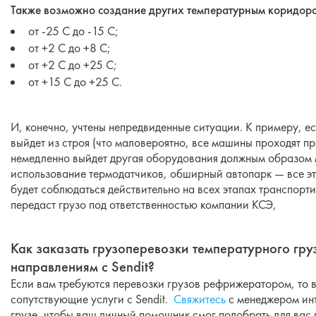
Также возможно создание других температурным коридоро
от -25 C до -15 C;
от +2 C до +8 C;
от +2 C до +25 C;
от +15 C до +25 C.
И, конечно, учтены непредвиденные ситуации. К примеру, 
выйдет из строя (что маловероятно, все машины проходят пр
немедленно выйдет другая оборудования должным образом
использование термодатчиков, обширный автопарк — все эт
будет соблюдаться действительно на всех этапах транспорти
передаст грузо под ответственностью компании КСЭ,
Как заказать грузоперевозки температурного гр
направлениям с Sendit?
Если вам требуются перевозки грузов рефрижератором, то в
сопутствующие услуги с Sendit.
Свяжитесь
с менеджером инт
грузе, чтобы ваш личный помощник смог подобрать для вас