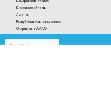
Кемеровская область
Кировская область
Луганск
Республика Адыгея доставка
Отправить в ХМАО
Рязанская область
Самарская область
Саратовская область
Сахалин
Северная Осетия
Свердловская область
Смоленская область
Тамбовская область и Тамбов
Тверская область
ЗАКАЗАТЬ ЗВОНОК
Томская область
Тульская область