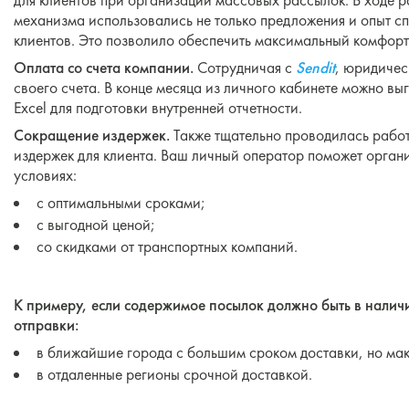
для клиентов при организации массовых рассылок. В ходе 
механизма использовались не только предложения и опыт с
клиентов. Это позволило обеспечить максимальный комфорт 
Оплата со счета компании.
Сотрудничая с
Sendit
, юридичес
своего счета. В конце месяца из личного кабинете можно в
Exсel для подготовки внутренней отчетности.
Сокращение издержек.
Также тщательно проводилась рабо
издержек для клиента. Ваш личный оператор поможет орган
условиях:
с оптимальными сроками;
с выгодной ценой;
со скидками от транспортных компаний.
К примеру, если содержимое посылок должно быть в налич
отправки:
в ближайшие города с большим сроком доставки, но ма
в отдаленные регионы срочной доставкой.