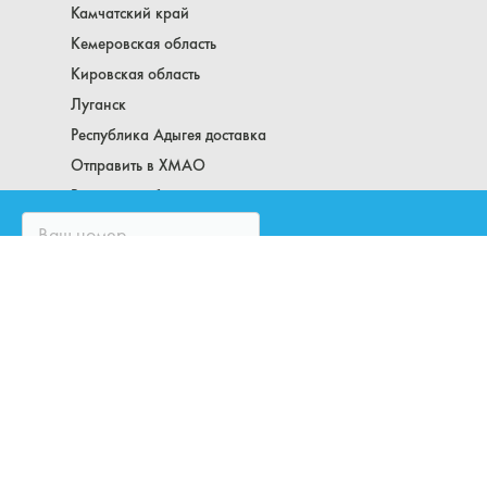
Камчатский край
Кемеровская область
Кировская область
Луганск
Республика Адыгея доставка
Отправить в ХМАО
Рязанская область
Самарская область
Саратовская область
Сахалин
Северная Осетия
Свердловская область
Смоленская область
Тамбовская область и Тамбов
Тверская область
ЗАКАЗАТЬ ЗВОНОК
Томская область