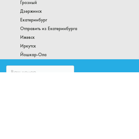
Грозный
Дзержинск
Екатеринбург
Отправить из Екатеринбурга
Ижевск
Иркутск
Йошкар-Ола
Казань
Калининград
Кемерово
Киров
Комсомольск-на-Амуре
Кострома
Краснодар
Отправить из Краснодара
Красноярск
ЗАКАЗАТЬ ЗВОНОК