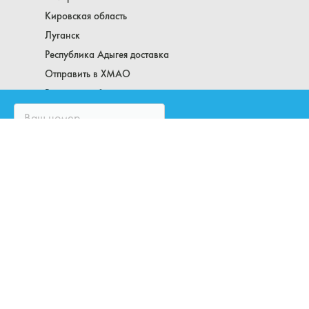
Кировская область
Луганск
Республика Адыгея доставка
Отправить в ХМАО
Рязанская область
Самарская область
Саратовская область
Сахалин
Северная Осетия
Свердловская область
Смоленская область
Тамбовская область и Тамбов
Тверская область
ЗАКАЗАТЬ ЗВОНОК
Томская область
Тульская область
Тюменская область