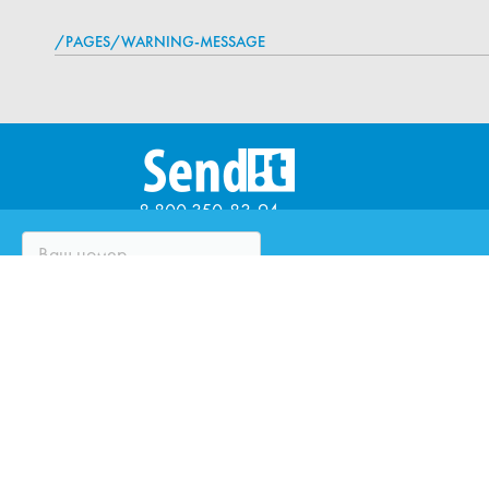
/PAGES/WARNING-MESSAGE
8 800 350-83-94
ЧТО ТАКОЕ SENDIT?
ВОПРОСЫ И ОТВЕТЫ
ПАРТНЁРЫ
ЮРИДИЧЕСКИМ ЛИЦАМ
ОЦЕНИТЕ КУРЬЕРСКУЮ
СЛУЖБУ
ЗАКАЗАТЬ ЗВОНОК