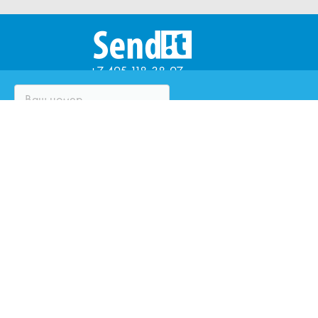
+7 495 118-38-97
ЧТО ТАКОЕ SENDIT?
ВОПРОСЫ И ОТВЕТЫ
ПАРТНЁРЫ
ЮРИДИЧЕСКИМ ЛИЦАМ
ОЦЕНИТЕ КУРЬЕРСКУЮ
СЛУЖБУ
ЗАКАЗАТЬ ЗВОНОК
НАПИСАТЬ НАМ
ИННОВАЦИИ SENDIT