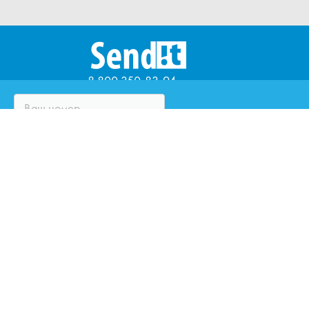
8 800 350-83-94
ЧТО ТАКОЕ SENDIT?
ВОПРОСЫ И ОТВЕТЫ
ПАРТНЁРЫ
ЮРИДИЧЕСКИМ ЛИЦАМ
ОЦЕНИТЕ КУРЬЕРСКУЮ
СЛУЖБУ
ЗАКАЗАТЬ ЗВОНОК
НАПИСАТЬ НАМ
ИННОВАЦИИ SENDIT