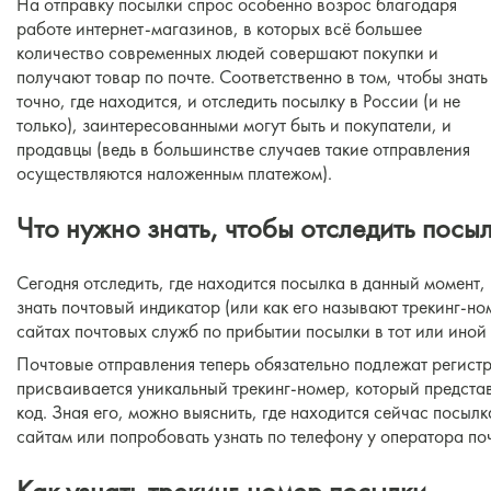
На отправку посылки спрос особенно возрос благодаря
работе интернет-магазинов, в которых всё большее
количество современных людей совершают покупки и
получают товар по почте. Соответственно в том, чтобы знать
точно, где находится, и отследить посылку в России (и не
только), заинтересованными могут быть и покупатели, и
продавцы (ведь в большинстве случаев такие отправления
осуществляются наложенным платежом).
Что нужно знать, чтобы отследить посы
Сегодня отследить, где находится посылка в данный момент, 
знать почтовый индикатор (или как его называют трекинг-но
сайтах почтовых служб по прибытии посылки в тот или иной
Почтовые отправления теперь обязательно подлежат регистр
присваивается уникальный трекинг-номер, который предста
код. Зная его, можно выяснить, где находится сейчас посылк
сайтам или попробовать узнать по телефону у оператора поч
Как узнать трекинг-номер посылки