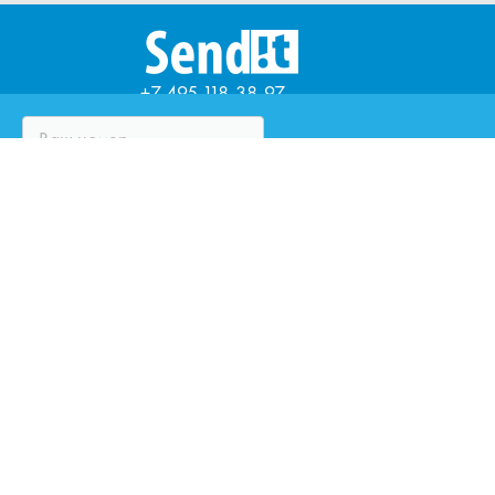
+7 495 118-38-97
ЧТО ТАКОЕ SENDIT?
ВОПРОСЫ И ОТВЕТЫ
ПАРТНЁРЫ
ЮРИДИЧЕСКИМ ЛИЦАМ
ОЦЕНИТЕ КУРЬЕРСКУЮ
СЛУЖБУ
ЗАКАЗАТЬ ЗВОНОК
НАПИСАТЬ НАМ
ИННОВАЦИИ SENDIT
Мы работаем для вас. Ждем ваших пожеланий,