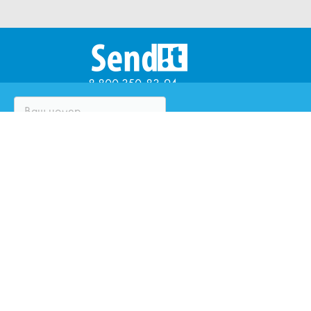
8 800 350-83-94
ЧТО ТАКОЕ SENDIT?
ВОПРОСЫ И ОТВЕТЫ
ПАРТНЁРЫ
ЮРИДИЧЕСКИМ ЛИЦАМ
ОЦЕНИТЕ КУРЬЕРСКУЮ
СЛУЖБУ
ЗАКАЗАТЬ ЗВОНОК
НАПИСАТЬ НАМ
ИННОВАЦИИ SENDIT