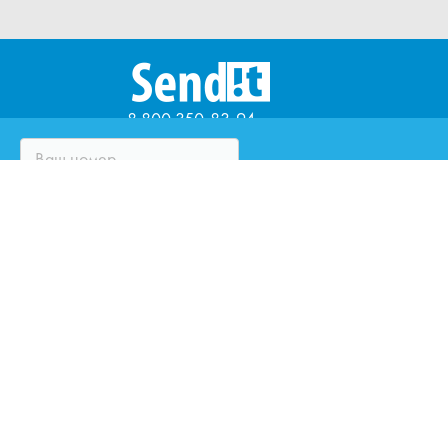
8 800 350-83-94
ЧТО ТАКОЕ SENDIT?
ВОПРОСЫ И ОТВЕТЫ
ПАРТНЁРЫ
ЮРИДИЧЕСКИМ ЛИЦАМ
ОЦЕНИТЕ КУРЬЕРСКУЮ
СЛУЖБУ
ЗАКАЗАТЬ ЗВОНОК
НАПИСАТЬ НАМ
ИННОВАЦИИ SENDIT