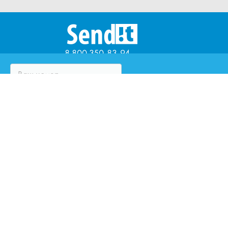
8 800 350-83-94
ЧТО ТАКОЕ SENDIT?
ВОПРОСЫ И ОТВЕТЫ
ПАРТНЁРЫ
ЮРИДИЧЕСКИМ ЛИЦАМ
ОЦЕНИТЕ КУРЬЕРСКУЮ
СЛУЖБУ
ЗАКАЗАТЬ ЗВОНОК
НАПИСАТЬ НАМ
ИННОВАЦИИ SENDIT