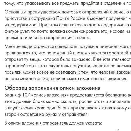
тому, что упаковывать все предметы придётся в отделении по
Основным преимуществом почтовых отправлений с описью вл
присутствии сотрудника Почты России в момент получения м
их содержимое. При этом если какая-то часть содержимого 
фигурирует, то почта должна компенсировать это, исходя и
предмета или всего отправления в целом.
Многие люди стремятся совершать покупки в интернет-мага
предполагая то, что наложенный платеж является гарантией 
отправит ту вещь, которая была заказана. В действительнос
гарантией того, что покупатель получит и заплатит за пос
посылки может вовсе не совпадать с тем, что человек заказ
оплаты можно только, если посылка имеет опись вложения.
Образец заполнения описи вложения
Бланк ф 107 «опись вложения» предоставляется бесплатно 
этого данный бланк можно скачать, распечатать и заполнит
в двух экземплярах: один бланк прикрепляется к почтовому 
второй остается на руках у отправителя.
В описи вложения отправитель должен указать: