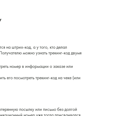
у
я на штрих-код, а у того, кто делал
Получателю можно узнать трекинг-код двумя
треть номер в информации о заказе или
ть его посмотреть трекинг-код на чеке (или
отерянную посылку или письмо без долгой
икационный номер уже тогда присваивался