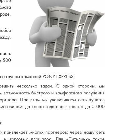
ервые
рмата
роде,
набор
ежду,
ость
е 500
виса группы компаний PONY EXPRESS:
решить несколько задач. С одной стороны, мы
м возможность быстрого и комфортного получения
артнера. При этом мы увеличиваем сеть пунктов
магазинам: до конца года она вырастет до 5 000
»:
» привлекает многих партнеров: через нашу сеть
в и торговых площадок. Для «Ситилинк» такое