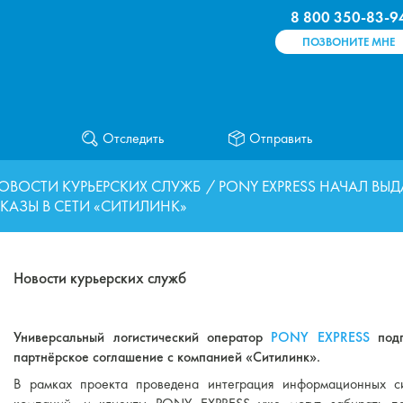
8 800 350-83-9
ПОЗВОНИТЕ МНЕ
Отследить
Отправить
ОВОСТИ КУРЬЕРСКИХ СЛУЖБ
/ PONY EXPRESS НАЧАЛ ВЫД
КАЗЫ В СЕТИ «СИТИЛИНК»
Новости курьерских служб
Универсальный логистический оператор
PONY EXPRESS
подп
партнёрское соглашение с компанией «Ситилинк».
В рамках проекта проведена интеграция информационных с