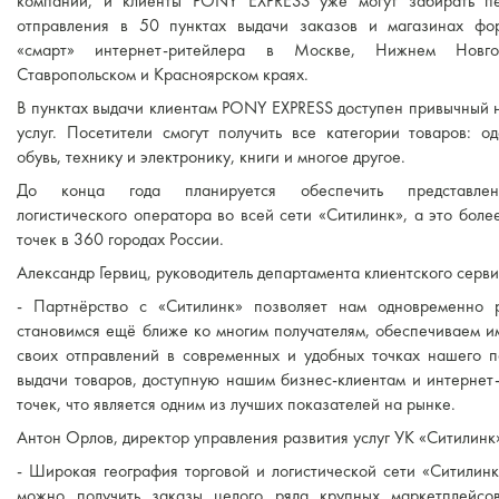
компаний, и клиенты PONY EXPRESS уже могут забирать п
отправления в 50 пунктах выдачи заказов и магазинах фо
«смарт» интернет-ритейлера в Москве, Нижнем Новго
Ставропольском и Красноярском краях.
В пунктах выдачи клиентам PONY EXPRESS доступен привычный 
услуг. Посетители смогут получить все категории товаров: од
обувь, технику и электронику, книги и многое другое.
До конца года планируется обеспечить представленн
логистического оператора во всей сети «Ситилинк», а это боле
точек в 360 городах России.
Александр Гервиц, руководитель департамента клиентского сер
- Партнёрство с «Ситилинк» позволяет нам одновременно 
становимся ещё ближе ко многим получателям, обеспечиваем и
своих отправлений в современных и удобных точках нашего п
выдачи товаров, доступную нашим бизнес-клиентам и интернет-
точек, что является одним из лучших показателей на рынке.
Антон Орлов, директор управления развития услуг УК «Ситилинк
- Широкая география торговой и логистической сети «Ситилинк
можно получить заказы целого ряда крупных маркетплейсо