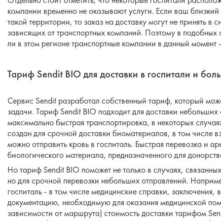
Отдельно стоит отметить, что некоторые госпитали располо
компании временно не оказывают услуги. Если ваш близкий
такой территории, то заказ на доставку могут не принять в 
зависящих от транспортных компаний. Поэтому в подобных 
ли в этом регионе транспортные компании в данный момент -
Тариф Sendit BIO для доставки в госпитали и бол
Сервис Sendit разработал собственный тариф, который мож
задачи. Тариф Sendit BIO подходит для доставки небольших 
максимально быстрая транспортировка, в некоторых случаях 
создан для срочной доставки биоматериалов, в том числе вз
можно отправить кровь в госпиталь. Быстрая перевозка и а
биологического материала, предназначенного для донорств
Но тариф Sendit BIO поможет не только в случаях, связанны
но для срочной перевозки небольших отправлений. Наприме
госпиталь - в том числе медицинские справки, заключения,
документацию, необходимую для оказания медицинской помо
зависимости от маршрута) стоимость доставки тарифом Send