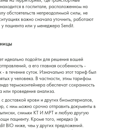
жены на территориях, где транспортные
 находится в госпитале, расположенном на
силу обстоятельств непреодолимой силы, не
ситуациях важно сначала уточнить, работают
 у пациента или у менеджера Sendit.
ьницы
ет идеально подойти для решения вашей
отправлений, а его главная особенность -
- в течение суток. Изначально этот тариф был
ятых у человека. В частности, этим тарифом
ренда термоконтейнера обеспечат сохранность
а или проведения анализа.
х с доставкой крови и других биоматериалов,
р, с ним можно срочно отправить документы в
 выписки, снимки КТ И МРТ и любую другую
щи пациенту. Кроме того, нередко (в
it BIO ниже, чем у других предложений.